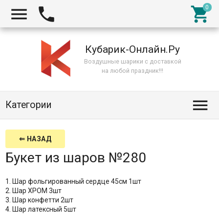



Кубарик-Онлайн.Ру
Воздушные шарики с доставкой
на любой праздник!!!

Категории
⇐ НАЗАД
Букет из шаров №280
1. Шар фольгированный сердце 45см 1шт
2. Шар ХРОМ 3шт
3. Шар конфетти 2шт
4. Шар латексный 5шт